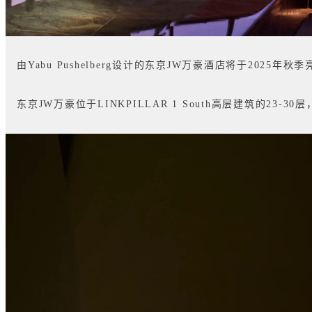
由Yabu Pushelberg设计的东京JW万豪酒店将于2025
东京JW万豪位于LINKPILLAR 1 South高层建筑的23