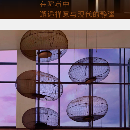
在喧嚣中
邂逅禅意与现代的静谧